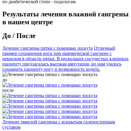
по диабетической стопе - подологам.
Результаты лечения влажной гангрены
в нашем центре
До / После
Лечение гангрены пятки с помощью лоскута
Отличный
пример сохранения ноги при ишемической гангрене с
некрозом в области пятки. В нескольких сосудистых клиниках
пациенту предлагалась высокая ампутация, но нам удалось
сохранить пациенту ногу и возможность ходить.
до
после
Лечение тяжелой гангрены с вскрытым голеностопным
суставом