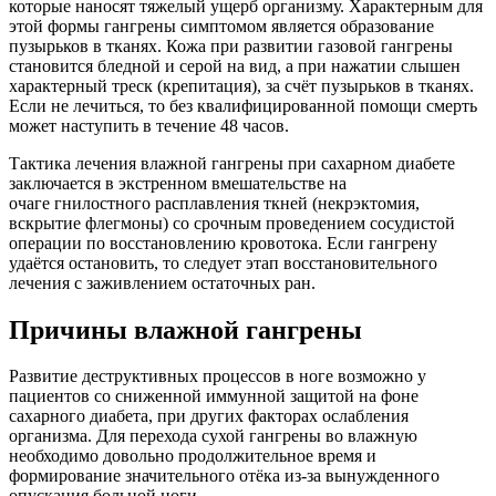
которые наносят тяжелый ущерб организму. Характерным для
этой формы гангрены симптомом является образование
пузырьков в тканях. Кожа при развитии газовой гангрены
становится бледной и серой на вид, а при нажатии слышен
характерный треск (крепитация), за счёт пузырьков в тканях.
Если не лечиться, то без квалифицированной помощи смерть
может наступить в течение 48 часов.
Тактика лечения влажной гангрены при сахарном диабете
заключается в экстренном вмешательстве на
очаге гнилостного расплавления ткней (некрэктомия,
вскрытие флегмоны) со срочным проведением сосудистой
операции по восстановлению кровотока. Если гангрену
удаётся остановить, то следует этап восстановительного
лечения с заживлением остаточных ран.
Причины влажной гангрены
Развитие деструктивных процессов в ноге возможно у
пациентов со сниженной иммунной защитой на фоне
сахарного диабета, при других факторах ослабления
организма. Для перехода сухой гангрены во влажную
необходимо довольно продолжительное время и
формирование значительного отёка из-за вынужденного
опускания больной ноги.