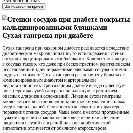
УЗИ диагностики.
Записаться на приём
Сухая гангрена при диабете
Сухая гангрена при сахарном диабете развивается вследствие
диабетической макроангиопатии, то есть поражения стенки
сосудов кальцинированными бляшками. Количество кальция
в сосудах таково, что даже при бесконтрастном рентгеновском
исследовании видны пораженные бляшками сосуды отлично
видны на снимках. Сухая гангрена развивается у больных с
компенсированным диабетом и артериальной
недостаточностью. При сахарном диабете всегда существует
риск перехода сухой гангрены во влажную, с развитием
опасных для жизни осложнений. Лечение сухой гангрены
заключается в восстановлении кровотока и удалении только
омертвевших тканей. Сложность заключается в характере
поражения стенок сосудов. Чаще всего имеются протяженные
сужения артерий и закрытые боковые перетоки. Лечение
пациентов с сухой гангреной на фоне диабетической
ангиопатии отличается от обычного атеросклероза.