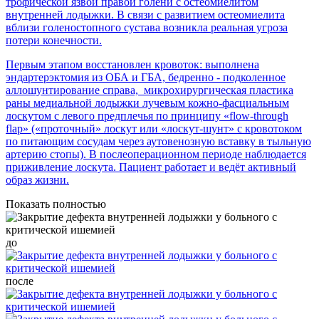
трофической язвой правой голени с остеомиелитом
внутренней лодыжки. В связи с развитием остеомиелита
вблизи голеностопного сустава возникла реальная угроза
потери конечности.
Первым этапом восстановлен кровоток: выполнена
эндартерэктомия из ОБА и ГБА, бедренно - подколенное
аллошунтирование справа, микрохирургическая пластика
раны медиальной лодыжки лучевым кожно-фасциальным
лоскутом с левого предплечья по принципу «flow-through
flap» («проточный» лоскут или «лоскут-шунт» с кровотоком
по питающим сосудам через аутовенозную вставку в тыльную
артерию стопы). В послеоперационном периоде наблюдается
приживление лоскута. Пациент работает и ведёт активный
образ жизни.
Показать полностью
до
после