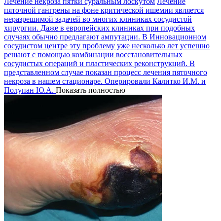
Лечение некроза пятки суральным лоскутом
Лечение
пяточной гангрены на фоне критической ишемии является
неразрешимой задачей во многих клиниках сосудистой
хирургии. Даже в европейских клиниках при подобных
случаях обычно предлагают ампутации. В Инновационном
сосудистом центре эту проблему уже несколько лет успешно
решают с помощью комбинации восстановительных
сосудистых операций и пластических реконструкций. В
представленном случае показан процесс лечения пяточного
некроза в нашем стационаре. Оперировали Калитко И.М. и
Полупан Ю.А.
Показать полностью