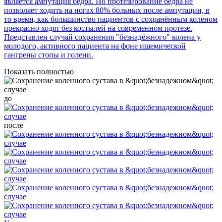
является ампутация бедра. Но протезирование бедра не
позволяет ходить на ногах 80% больных после ампутации, в
то время, как большинство пациентов с сохранённым коленом
прекрасно ходят без костылей на современном протезе.
Представлен случай сохранения "безнадёжного" колена у
молодого, активного пациента на фоне ишемической
гангрены стопы и голени.
Показать полностью
до
после