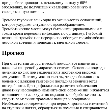
при диабете приводит к летальному исходу у 60%
заболевших, не получивших квалифицированную и
своевременную помощь.
Тромбоз глубоких вен - одно из очень частых осложнений,
которое ухудшает ситуацию с кровообращением.
Тромботические массы могут быть инфицированными и с
током крови переносят инфекцию по организму. Глубокий
венозный тромбоз ног нередко способствует тромбоэмболии
лёгочной артерии и приводит к внезапной смерти.
Прогноз
При отсутствии хирургической помощи все пациенты с
влажной гангреной умирают от сепсиса. Основной подход к
лечению до сих пор заключается в экстренной высокой
ампутации. Поэтому можно сказать, что для большинства
больных с влажной гангреной последняя заканчивается
потерей ноги. Для профилактики развития заболевания
диабетику необходимо изменить свой образ жизни, избавиться
от лишнего веса, аккуратно подходить к обработке стопы,
следить за мелкими травмами пальцев и ссадинами.
Необходимо своевременно, при первых признаках изменений
на ступнях и ногтях, обращаться за помощью к специалистам