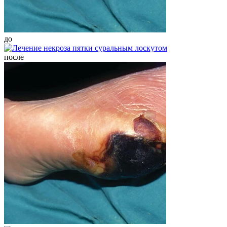
до
после