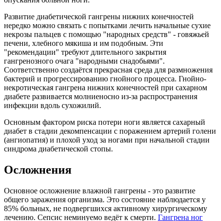
Развитие диабетической гангрены нижних конечностей
нередко можно связать с попытками лечить начальные сухие
некрозы пальцев с помощью "народных средств" - говяжьей
печени, хлебного мякиша и им подобным. Эти
"рекомендации" требуют длительного закрытия
гангренозного очага "народными снадобьями".
Соответственно создаётся прекрасная среда для размножения
бактерий и прогрессированию гнойного процесса. Гнойно-
некротическая гангрена нижних конечностей при сахарном
диабете развивается молниеносно из-за распространения
инфекции вдоль сухожилий.
Основным фактором риска потери ноги является сахарный
диабет в стадии декомпенсации с поражением артерий голени
(ангиопатия) и плохой уход за ногами при начальной стадии
синдрома диабетической стопы.
Осложнения
Основное осложнение влажной гангрены - это развитие
общего заражения организма. Это состояние наблюдается у
85% больных, не подвергшихся активному хирургическому
лечению. Сепсис неминуемо ведёт к смерти.
Гангрена ног