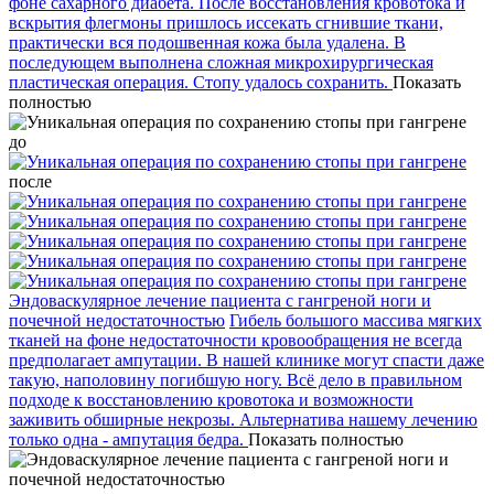
фоне сахарного диабета. После восстановления кровотока и
вскрытия флегмоны пришлось иссекать сгнившие ткани,
практически вся подошвенная кожа была удалена. В
последующем выполнена сложная микрохирургическая
пластическая операция. Стопу удалось сохранить.
Показать
полностью
до
после
Эндоваскулярное лечение пациента с гангреной ноги и
почечной недостаточностью
Гибель большого массива мягких
тканей на фоне недостаточности кровообращения не всегда
предполагает ампутации. В нашей клинике могут спасти даже
такую, наполовину погибшую ногу. Всё дело в правильном
подходе к восстановлению кровотока и возможности
заживить обширные некрозы. Альтернатива нашему лечению
только одна - ампутация бедра.
Показать полностью