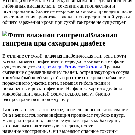
Необходимо иметь техническую возможность для выполнения
гибридных вмешательств, сочетания ангиопластики и
шунтирования. Удаление некрозов возможно проводить после
восстановления кровотока, так как непосредственной угрозы
общего заражения крови при сухой гангрене не существует.
Влажная
гангрена при сахарном диабете
В отличие от сухой, влажная диабетическая гангрена почти
всегда связана с инфекцией и нередко развивается на фоне
существующего
синдрома диабетической стопы
. Травмы,
связанные с раздавливанием тканей, острая закупорка сосуда
тромбом (эмболия) могут быстро отрезать кровоснабжение
пораженного участка ноги, вызывая гибель ткани и
повышенный риск инфекции. На фоне сахарного диабета
микробы при влажной форме некроза могут быстро
распространиться по всему телу.
Газовая гангрена - это редкое, но очень опасное заболевание.
Она начинается, когда инфекция проникает глубоко внутрь
мышц или органов, чаще в результате травмы. Бактерии,
которые вызывают газовую гангрену, носят
название клостридий. Они выделяют опасные токсины,