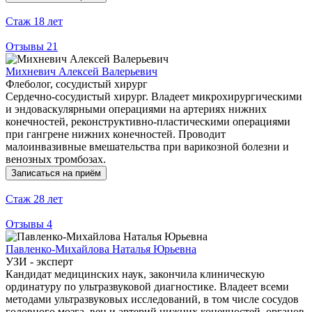
Стаж
18 лет
Отзывы
21
Михневич Алексей Валерьевич
Флеболог, сосудистый хирург
Сердечно-сосудистый хирург. Владеет микрохирургическими
и эндоваскулярными операциями на артериях нижних
конечностей, реконструктивно-пластическими операциями
при гангрене нижних конечностей. Проводит
малоинвазивные вмешательства при варикозной болезни и
венозных тромбозах.
Записаться на приём
Стаж
28 лет
Отзывы
4
Павленко-Михайлова Наталья Юрьевна
УЗИ - эксперт
Кандидат медицинских наук, закончила клиническую
ординатуру по ультразвуковой диагностике. Владеет всеми
методами ультразвуковых исследований, в том числе сосудов
головного мозга, вен и артерий нижних конечностей, органов