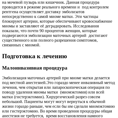
на мочевой пузырь или кишечник. Данная процедура
проводится в режиме реального времени и под контролем
рентгена осуществляет доставку эмболизатов
непосредственно к самой миоме матки. Эти частицы
блокируют артерии, которые обеспечивают кровоснабжение
миомы и заставляют её деградировать. Исследования
показали, что почти 90 процентов женщин, которые
подвергаются эмболизации маточных артерий достигают
существенного или полного разрешения симптомов,
связанных с миомой.
Подготовка к лечению
Малоинвазивная процедура
Эмболизация маточных артерий при миоме матки делается
под местной анестезией.Это гораздо менее инвазивный метод
лечения, чем открытая или лапароскопическая операция по
поводу удаления миомы матки (миомэктомия) или всей
матки (гистерэктомии). Хирургический разрез совсем
небольшой. Пациенты могут могут вернуться к обычной
жизни гораздо раньше, чем если бы им сделали миомэктомию
или гистерэктомию. Во время проведения процедуры общая
анестезия не требуется, время восстановления намного