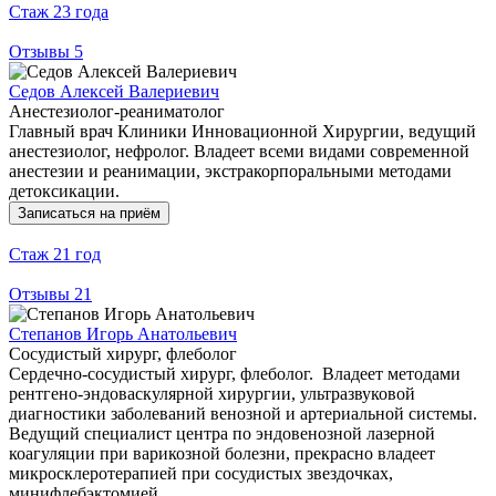
Стаж
23 года
Отзывы
5
Седов Алексей Валериевич
Анестезиолог-реаниматолог
Главный врач Клиники Инновационной Хирургии, ведущий
анестезиолог, нефролог. Владеет всеми видами современной
анестезии и реанимации, экстракорпоральными методами
детоксикации.
Записаться на приём
Стаж
21 год
Отзывы
21
Степанов Игорь Анатольевич
Сосудистый хирург, флеболог
Сердечно-сосудистый хирург, флеболог. Владеет методами
рентгено-эндоваскулярной хирургии, ультразвуковой
диагностики заболеваний венозной и артериальной системы.
Ведущий специалист центра по эндовенозной лазерной
коагуляции при варикозной болезни, прекрасно владеет
микросклеротерапией при сосудистых звездочках,
минифлебэктомией.