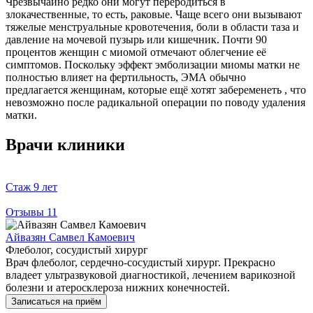
Чрезвычайно редко они могут переродиться в
злокачественные, то есть, раковые. Чаще всего они вызывают
тяжелые менструальные кровотечения, боли в области таза и
давление на мочевой пузырь или кишечник. Почти 90
процентов женщин с миомой отмечают облегчение её
симптомов. Поскольку эффект эмболизации миомы матки не
полностью влияет на фертильность, ЭМА обычно
предлагается женщинам, которые ещё хотят забеременеть , что
невозможно после радикальной операции по поводу удаления
матки.
Врачи клиники
Стаж
9 лет
Отзывы
11
Айвазян Самвел Камоевич
Флеболог, сосудистый хирург
Врач флеболог, сердечно-сосудистый хирург. Прекрасно
владеет ультразвуковой диагностикой, лечением варикозной
болезни и атеросклероза нижних конечностей.
Записаться на приём