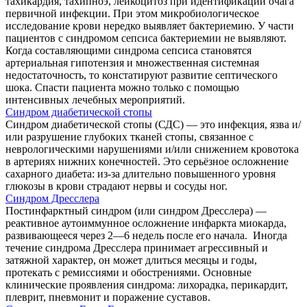
тахикардия, тахипноэ, лейкоцитоз при идентификации очага
первичной инфекции. При этом микробиологическое
исследование крови нередко выявляет бактериемию. У части
пациентов с синдромом сепсиса бактериемии не выявляют.
Когда составляющими синдрома сепсиса становятся
артериальная гипотензия и множественная системная
недостаточность, то констатируют развитие септического
шока. Спасти пациента можно только с помощью
интенсивных лечебных мероприятий.
Синдром диабетической стопы
Синдром диабетической стопы (СДС) — это инфекция, язва и/
или разрушение глубоких тканей стопы, связанное с
неврологическими нарушениями и/или снижением кровотока
в артериях нижних конечностей. Это серьёзное осложнение
сахарного диабета: из‑за длительно повышенного уровня
глюкозы в крови страдают нервы и сосуды ног.
Синдром Дресслера
Постинфарктный синдром (или синдром Дресслера) —
реактивное аутоиммунное осложнение инфаркта миокарда,
развивающееся через 2—6 недель после его начала. Иногда
течение синдрома Дресслера принимает агрессивный и
затяжной характер, он может длиться месяцы и годы,
протекать с ремиссиями и обострениями. Основные
клинические проявления синдрома: лихорадка, перикардит,
плеврит, пневмонит и поражение суставов.