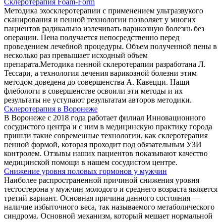
Склеротерапия Foam-Form
Методика эхосклеротерапии с применением ультразвукого
сканирования и пенной технологии позволяет у многих
пациентов радикально излечивать варикозную болезнь без
операции. Пена получается непосредственно перед
проведением лечебной процедуры. Объем полученной пены в
несколько раз превышает исходный объем
препарата.Методика пенной склеротерапии разработана Л.
Тессари, а технология лечения варикозной болезни этим
методом доведена до совершенства А. Кавецци. Наши
флебологи в совершенстве освоили эти методы и их
результаты не уступают результатам авторов методики.
Склеротерапия в Воронеже
В Воронеже с 2018 года работает филиал Инновационного
сосудистого центра и с ним в медицинскую практику города
пришли такие современные технологии, как склеротерапия
пенной формой, которая проходит под обязательным УЗИ
контролем. Отзывы наших пациентов показывают качество
медицинской помощи в нашем сосудистом центре.
Снижение уровня половых гормонов у мужчин
Наиболее распространенной причиной снижения уровня
тестостерона у мужчин молодого и среднего возраста является
третий вариант. Основная причина данного состояния —
наличие избыточного веса, так называемого метаболического
синдрома. Основной механизм, который мешает нормальной