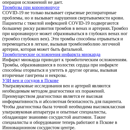
операция осложнений не дает.
Тромбозы при короновирусе
COVID-19 не только вызывает серьезные респираторные
проблемы, но и вызывает нарушения свертываемости крови.
Пациенты с тяжелой инфекцией COVID-19 подвергаются
большему риску развития тромбов в венах и артериях.Тромбоз
при коронавирусе может образовываться в глубоких венах ног
(тромбоз глубоких вен). Эти тромбы способны отрываться и
перемещаться в легкие, вызывая тромбоэмболию легочной
артерии, которая может быть фатальной.
Тромботические осложнения инфаркта миокарда
Инфаркт миокарда приводит к тромботическим осложнениям.
Тромбы, образовавшиеся в полостях сердца при инфаркте
способны оторваться и улететь в другие органы, вызывая
вторичные гангрены и некрозы.
УЗИ вен и сосудов в Пскове
Ультразвуковые исследования вен и артерий являются
необходимым методом диагностики их поражений.
Преимуществом диагностики является ее высокая
информативность и абсолютная безопасность для пациента.
Чтобы диагностика была точной необходима высококлассная
ультразвуковая аппаратура и опытные специалисты,
обладающие знаниями сосудистой анатомии. Такие
специалисты и оборудование теперь работают в Пскове в
Инновационном сосудистом центре.