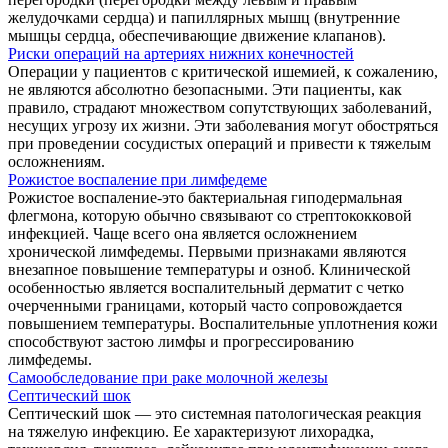
желудочками сердца) и папиллярных мышц (внутренние
мышцы сердца, обеспечивающие движение клапанов).
Риски операций на артериях нижних конечностей
Операции у пациентов с критической ишемией, к сожалению,
не являются абсолютно безопасными. Эти пациенты, как
правило, страдают множеством сопутствующих заболеваний,
несущих угрозу их жизни. Эти заболевания могут обостряться
при проведении сосудистых операций и привести к тяжелым
осложнениям.
Рожистое воспаление при лимфедеме
Рожистое воспаление-это бактериальная гиподермальная
флегмона, которую обычно связывают со стрептококковой
инфекцией. Чаще всего она является осложнением
хронической лимфедемы. Первыми признаками являются
внезапное повышение температуры и озноб. Клинической
особенностью является воспалительный дерматит с четко
очерченными границами, который часто сопровождается
повышением температуры. Воспалительные уплотнения кожи
способствуют застою лимфы и прогрессированию
лимфедемы.
Самообследование при раке молочной железы
Септический шок
Септический шок — это системная патологическая реакция
на тяжелую инфекцию. Ее характеризуют лихорадка,