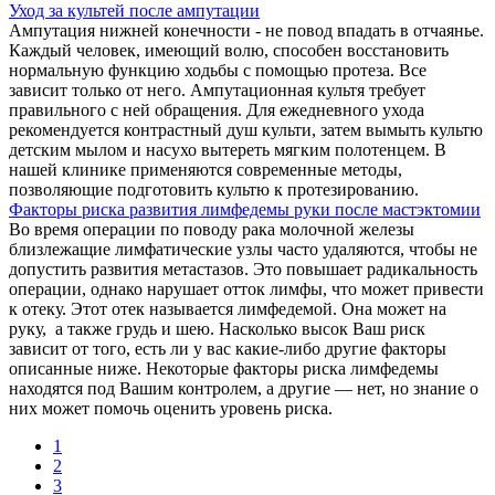
Уход за культей после ампутации
Ампутация нижней конечности - не повод впадать в отчаянье.
Каждый человек, имеющий волю, способен восстановить
нормальную функцию ходьбы с помощью протеза. Все
зависит только от него. Ампутационная культя требует
правильного с ней обращения. Для ежедневного ухода
рекомендуется контрастный душ культи, затем вымыть культю
детским мылом и насухо вытереть мягким полотенцем. В
нашей клинике применяются современные методы,
позволяющие подготовить культю к протезированию.
Факторы риска развития лимфедемы руки после мастэктомии
Во время операции по поводу рака молочной железы
близлежащие лимфатические узлы часто удаляются, чтобы не
допустить развития метастазов. Это повышает радикальность
операции, однако нарушает отток лимфы, что может привести
к отеку. Этот отек называется лимфедемой. Она может на
руку, а также грудь и шею. Насколько высок Ваш риск
зависит от того, есть ли у вас какие-либо другие факторы
описанные ниже. Некоторые факторы риска лимфедемы
находятся под Вашим контролем, а другие — нет, но знание о
них может помочь оценить уровень риска.
1
2
3