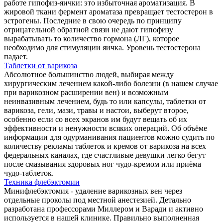
работе гипофиз-яички: это избыточная ароматизация. В
жировой ткани фермент ароматаза превращает тестостерон в
эстрогены. Последние в свою очередь по принципу
отрицательной обратной связи не дают гипофизу
вырабатывать то количество гормона (ЛГ), которое
необходимо для стимуляции яичка. Уровень тестостерона
падает.
Таблетки от варикоза
Абсолютное большинство людей, выбирая между
хирургическим лечением какой-либо болезни (в нашем случае
при варикозном расширении вен) и возможным
неинвазивным лечением, будь то или капсулы, таблетки от
варикоза, гели, мази, травы и настои, выберут второе,
особенно если со всех экранов им будут вещать об их
эффективности и ненужности всяких операций. Об объёме
информации для одурманивания пациентов можно судить по
количеству рекламы таблеток и кремов от варикоза на всех
федеральных каналах, где счастливые девушки легко бегут
после смазывания здоровых ног чудо-кремом или приёма
чудо-таблеток.
Техника флебэктомии
Минифлебэктомия - удаление варикозных вен через
отдельные проколы под местной анестезией. Детально
разработана профессорами Миллером и Варади и активно
используется в нашей клинике. Правильно выполненная