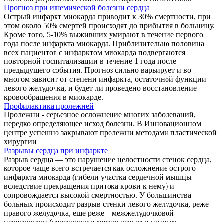
Прогноз при ишемической болезни сердца
Острый инфаркт миокарда приводит к 30% смертности, при
этом около 50% смертей происходят до прибытия в больницу.
Кроме того, 5-10% выживших умирают в течение первого
года после инфаркта миокарда. Приблизительно половина
всех пациентов с инфарктом миокарда подвергаются
повторной госпитализации в течение 1 года после
предыдущего события. Прогноз сильно варьирует и во
многом зависит от степени инфаркта, остаточной функции
левого желудочка, и будет ли проведено восстановление
кровообращения в миокарде.
Профилактика пролежней
Пролежни - серьезное осложнение многих заболеваний,
нередко определяющее исход болезни. В Инновационном
центре успешно закрывают пролежни методами пластической
хирургии
Разрывы сердца при инфаркте
Разрыв сердца — это нарушение целостности стенок сердца,
которое чаще всего встречается как осложнение острого
инфаркта миокарда (гибели участка сердечной мышцы
вследствие прекращения притока крови к нему) и
сопровождается высокой смертностью. У большинства
больных происходит разрыв стенки левого желудочка, реже –
правого желудочка, еще реже – межжелудочковой
перегородки (перегородки между левым и правым