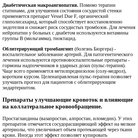
Диабетическая макроангиопатия.
Помимо терапии
статинами, для улучшения состояния сосудистой стенки
применяется препарат Vessel Due F, органический
глиполисахарид, который способствует восстановлению
эндотелия и снижает риск сосудистых тромбозов. Для лечения
нейропатии у больных с диабетом используются витамины
группы В (мильгамма), тиоктацид.
Облитерирующий тромбангиит
(болезнь Бюргера) -
воспалительное заболевание артерий. Для патогенетического
лечения используются противовоспалительные препараты -
гормоны надпочечников в ударных дозах (пульс-терапия).
Чаце всего применяется метилпреднизолон (солу-медрол),
коротким курсом. Целенаправленая пульс-терапия позволяет
улучшить прогноз для пациентов с облитерирующим
эндартериитом.
Препараты улучшающие кровоток и влияющие
на коллатеральное кровообращение.
Простагландины (вазапростан, алпростан, иломедин). У этих
препаратов отмечается сосудорасширяющий эффект на мелкие
артериолы, что увеличивает объем протекающей через ткани
крови. Иногда этот эффект позволяет купировать