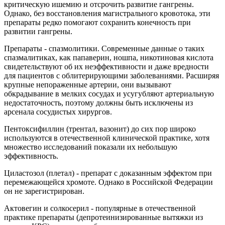
критическую ишемию и отсрочить развитие гангрены.
Однако, без восстановления магистрального кровотока, эти
препараты редко помогают сохранить конечность при
развитии гангрены.
Препараты - спазмолитики. Современные данные о таких
спазмалитиках, как папаверин, ношпа, никотиновая кислота
свидетельствуют об их неэффективности и даже вредности
для пациентов с облитерирующими заболеваниями. Расширяя
крупные непораженные артерии, они вызывают
обкрадывание в мелких сосудах и усугубляют артериальную
недостаточность, поэтому должны быть исключены из
арсенала сосудистых хирургов.
Пентоксифиллин (трентал, вазонит) до сих пор широко
используются в отечественной клинической практике, хотя
множество исследований показали их небольшую
эффективность.
Циластозол (плетал) - препарат с доказанным эффектом при
перемежающейся хромоте. Однако в Российской Федерации
он не зарегистрирован.
Актовегин и солкосерил - популярные в отечественной
практике препараты (депротеинизированные вытяжки из