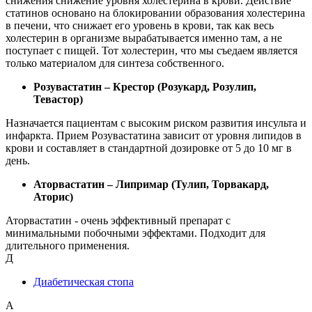
снижения снижение уровня холестерина в крови. Действие
статинов основано на блокировании образования холестерина
в печени, что снижает его уровень в крови, так как весь
холестерин в организме вырабатывается именно там, а не
поступает с пищей. Тот холестерин, что мы съедаем является
только материалом для синтеза собственного.
Розувастатин – Крестор (Розукард, Розулип,
Тевастор)
Назначается пациентам с высоким риском развития инсульта и
инфаркта. Прием Розувастатина зависит от уровня липидов в
крови и составляет в стандартной дозировке от 5 до 10 мг в
день.
Аторвастатин – Липримар (Тулип, Торвакард,
Аторис)
Аторвастатин - очень эффективный препарат с
минимальными побочными эффектами. Подходит для
длительного применения.
Д
Диабетическая стопа
А