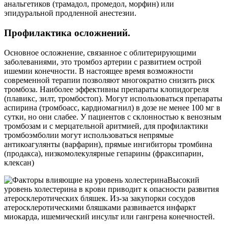
анальгетиков (трамадол, промедол, морфин) или
эпидуральной продленной анестезии.
Профилактика осложнений.
Основное осложнение, связанное с облитерирующими
заболеваниями, это тромбоз артерии с развитием острой
ишемии конечности. В настоящее время возможности
современной терапии позволяют многократно снизить риск
тромбоза. Наиболее эффективны препараты клопидогреля
(плавикс, зилт, тромбостоп). Могут использоваться препараты
аспирина (тромбоасс, кардиомагнил) в дозе не менее 100 мг в
сутки, но они слабее. У пациентов с склонностью к венозным
тромбозам и с мерцательной аритмией, для профилактики
тромбоэмболии могут использоваться непрямые
антикоагулянты (варфарин), прямые ингибиторы тромбина
(продакса), низкомолекулярные гепарины (фраксипарин,
клексан)
Высокий
уровень холестерина в крови приводит к опасности развития
атеросклеротических бляшек. Из-за закупорки сосудов
атеросклеротическими бляшками развивается инфаркт
миокарда, ишемический инсульт или гангрена конечностей.