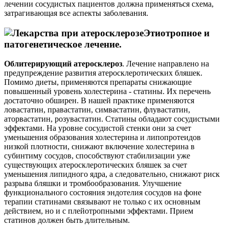
лечении сосудистых пациентов должна применяться схема,
затрагивающая все аспекты заболевания.
Этиотропное и
патогенетическое лечение.
Облитерирующий атеросклероз
. Лечение направлено на
предупреждение развития атеросклеротических бляшек.
Помимо диеты, применяются препараты снижающие
повышенный уровень холестерина - статины. Их перечень
достаточно обширен. В нашей практике применяются
ловастатин, правастатин, симвастатин, флувастатин,
аторвастатин, розувастатин. Статины обладают сосудистыми
эффектами. На уровне сосудистой стенки они за счет
уменьшения образования холестерина и липопротеидов
низкой плотности, снижают включение холестерина в
субинтиму сосудов, способствуют стабилизации уже
существующих атеросклеротических бляшек за счет
уменьшения липидного ядра, а следовательно, снижают риск
разрыва бляшки и тромбообразования. Улучшение
функционального состояния эндотелия сосудов на фоне
терапии статинами связывают не только с их основным
действием, но и с плейотропными эффектами. Прием
статинов должен быть длительным.