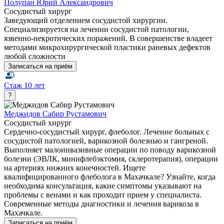
Полупан Юрий Александрович
Сосудистый хирург
Заведующий отделением сосудистой хирургии.
Специализируется на лечении сосудистой патологии,
язвенно-некротических поражений. В совершенстве владеет
методами микрохирургической пластики раневых дефектов
любой сложности
Записаться на приём
Стаж
10 лет
?
Меджидов Сабир Рустамович
Сосудистый хирург
Сердечно-сосудистый хирург, флеболог. Лечение больных с
сосудистой патологией, варикозной болезнью и гангреной.
Выполняет малоинвазивные операции по поводу варикозной
болезни (ЭВЛК, минифлебэктомия, склеротерапия), операции
на артериях нижних конечностей. Ищете
квалифицированного флеболога в Махачкале? Узнайте, когда
необходима консультация, какие симптомы указывают на
проблемы с венами и как проходит прием у специалиста.
Современные методы диагностики и лечения варикоза в
Махачкале.
Записаться на приём