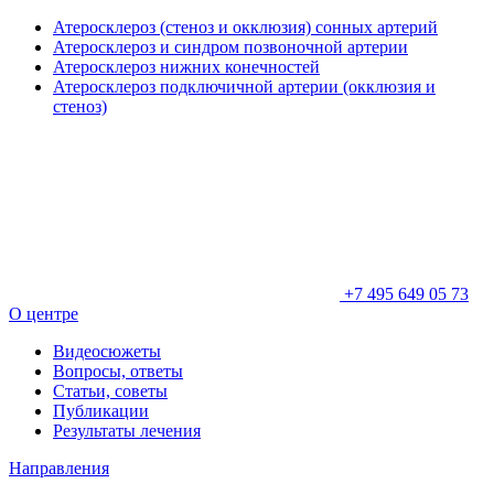
Атеросклероз (стеноз и окклюзия) сонных артерий
Атеросклероз и синдром позвоночной артерии
Атеросклероз нижних конечностей
Атеросклероз подключичной артерии (окклюзия и
стеноз)
+7 495 649 05 73
О центре
Видеосюжеты
Вопросы, ответы
Статьи, советы
Публикации
Результаты лечения
Направления