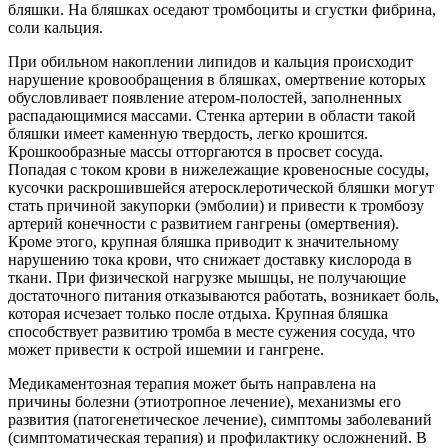
бляшки. На бляшках оседают тромбоциты и сгустки фибрина,
соли кальция.
При обильном накоплении липидов и кальция происходит
нарушение кровообращения в бляшках, омертвение которых
обусловливает появление атером-полостей, заполненных
распадающимися массами. Стенка артерии в области такой
бляшки имеет каменную твердость, легко крошится.
Крошкообразные массы отторгаются в просвет сосуда.
Попадая с током крови в нижележащие кровеносные сосуды,
кусочки раскрошившейся атеросклеротической бляшки могут
стать причиной закупорки (эмболии) и привести к тромбозу
артерий конечности с развитием гангрены (омертвения).
Кроме этого, крупная бляшка приводит к значительному
нарушению тока крови, что снижает доставку кислорода в
ткани. При физической нагрузке мышцы, не получающие
достаточного питания отказываются работать, возникает боль,
которая исчезает только после отдыха. Крупная бляшка
способствует развитию тромба в месте сужения сосуда, что
может привести к острой ишемии и гангрене.
Медикаментозная терапия может быть направлена на
причины болезни (этиотропное лечение), механизмы его
развития (патогенетическое лечение), симптомы заболеваний
(симптоматическая терапия) и профилактику осложнений. В