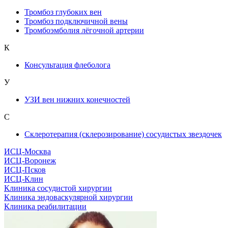
Тромбоз глубоких вен
Тромбоз подключичной вены
Тромбоэмболия лёгочной артерии
К
Консультация флеболога
У
УЗИ вен нижних конечностей
С
Склеротерапия (склерозирование) сосудистых звездочек
ИСЦ-Москва
ИСЦ-Воронеж
ИСЦ-Псков
ИСЦ-Клин
Клиника сосудистой хирургии
Клиника эндоваскулярной хирургии
Клиника реабилитации