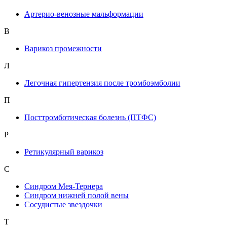
Артерио-венозные мальформации
В
Варикоз промежности
Л
Легочная гипертензия после тромбоэмболии
П
Посттромботическая болезнь (ПТФС)
Р
Ретикулярный варикоз
С
Синдром Мея-Тернера
Синдром нижней полой вены
Сосудистые звездочки
Т