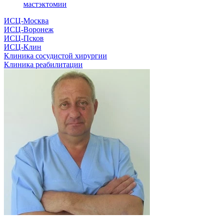
мастэктомии
ИСЦ-Москва
ИСЦ-Воронеж
ИСЦ-Псков
ИСЦ-Клин
Клиника сосудистой хирургии
Клиника реабилитации