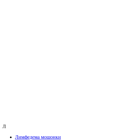
Л
Лимфедема мошонки