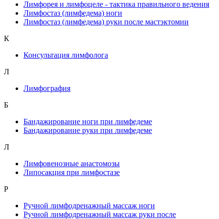
Лимфорея и лимфоцеле - тактика правильного ведения
Лимфостаз (лимфедема) ноги
Лимфостаз (лимфедема) руки после мастэктомии
К
Консультация лимфолога
Л
Лимфография
Б
Бандажирование ноги при лимфедеме
Бандажирование руки при лимфедеме
Л
Лимфовенозные анастомозы
Липосакция при лимфостазе
Р
Ручной лимфодренажный массаж ноги
Ручной лимфодренажный массаж руки после