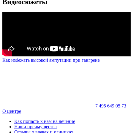
Видеосюжеты
Как избежать высокой ампутации при гангрене
+7 495 649 05 73
О центре
Как попасть к нам на лечение
Наши преимущества
Отзывы о врачах и клиниках