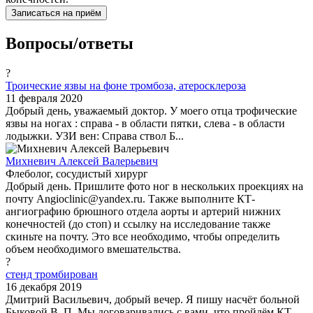
Записаться на приём
Вопросы/ответы
?
Троические язвы на фоне тромбоза, атеросклероза
11 февраля 2020
Добрый день, уважаемый доктор. У моего отца трофические
язвы на ногах : справа - в области пятки, слева - в области
лодыжки. УЗИ вен: Справа ствол Б...
Михневич Алексей Валерьевич
Флеболог, сосудистый хирург
Добрый день. Пришлите фото ног в нескольких проекциях на
почту Angioclinic@yandex.ru. Также выполните КТ-
ангиографию брюшного отдела аорты и артерий нижних
конечностей (до стоп) и ссылку на исследование также
скиньте на почту. Это все необходимо, чтобы определить
объем необходимого вмешательства.
?
стенд тромбирован
16 декабря 2019
Дмитрий Васильевич, добрый вечер. Я пишу насчёт больной
Быковой В. П. Мы договаривались с вами, что пройдём КТ