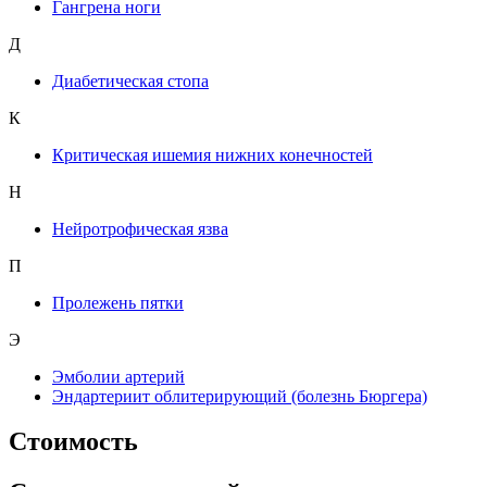
Гангрена ноги
Д
Диабетическая стопа
К
Критическая ишемия нижних конечностей
Н
Нейротрофическая язва
П
Пролежень пятки
Э
Эмболии артерий
Эндартериит облитерирующий (болезнь Бюргера)
Стоимость