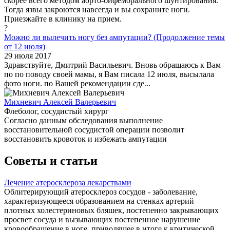
скорее всего методом аорто-бифеморального шунтирования.
Тогда язвы закроются навсегда и вы сохраните ноги.
Приезжайте в клинику на прием.
?
Можно ли вылечить ногу без ампутации? (Продолжение темы
от 12 июля)
29 июля 2017
Здравствуйте, Дмитрий Васильевич. Вновь обращаюсь к Вам
по по поводу своей мамы, я Вам писала 12 июля, высылала
фото ноги. по Вашей рекомендации сде...
Михневич Алексей Валерьевич
Флеболог, сосудистый хирург
Согласно данным обследования выполнение
восстановительной сосудистой операции позволит
восстановить кровоток и избежать ампутации
Советы и статьи
Лечение атеросклероза лекарствами
Облитерирующий атеросклероз сосудов - заболевание,
характеризующееся образованием на стенках артерий
плотных холестериновых бляшек, постепенно закрывающих
просвет сосуда и вызывающих постепенное нарушение
кровообращение в ноге, приводящее в итоге к критической