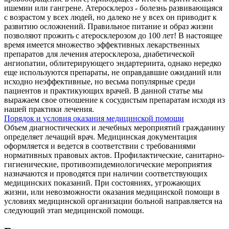
ишемии или гангрене. Атеросклероз - болезнь развивающаяся
с возрастом у всех людей, но далеко не у всех он приводит к
развитию осложнений. Правильное питание и образ жизни
позволяют прожить с атеросклерозом до 100 лет! В настоящее
время имеется множество эффективных лекарственных
препаратов для лечения атеросклероза, диабетической
ангиопатии, облитерирующего эндартериита, однако нередко
еще используются препараты, не оправдавшие ожиданий или
исходно неэффективные, но весьма популярные среди
пациентов и практикующих врачей. В данной статье мы
выражаем свое отношение к сосудистым препаратам исходя из
нашей практики лечения.
Порядок и условия оказания медицинской помощи
Объем диагностических и лечебных мероприятий гражданину
определяет лечащий врач. Медицинская документация
оформляется и ведется в соответствии с требованиями
нормативных правовых актов. Профилактические, санитарно-
гигиенические, противоэпидемиологические мероприятия
назначаются и проводятся при наличии соответствующих
медицинских показаний. При состояниях, угрожающих
жизни, или невозможности оказания медицинской помощи в
условиях медицинской организации больной направляется на
следующий этап медицинской помощи.