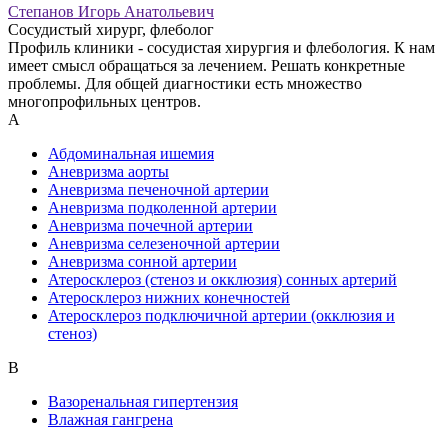
Степанов Игорь Анатольевич
Сосудистый хирург, флеболог
Профиль клиники - сосудистая хирургия и флебология. К нам
имеет смысл обращаться за лечением. Решать конкретные
проблемы. Для общей диагностики есть множество
многопрофильных центров.
А
Абдоминальная ишемия
Аневризма аорты
Аневризма печеночной артерии
Аневризма подколенной артерии
Аневризма почечной артерии
Аневризма селезеночной артерии
Аневризма сонной артерии
Атеросклероз (стеноз и окклюзия) сонных артерий
Атеросклероз нижних конечностей
Атеросклероз подключичной артерии (окклюзия и
стеноз)
В
Вазоренальная гипертензия
Влажная гангрена