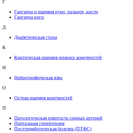
Г
Гангрена и ишемия руки, пальцев, кисти
Гангрена ноги
Д
Диабетическая стопа
К
Критическая ишемия нижних конечностей
Н
Нейротрофическая язва
О
Острая ишемия конечностей
П
Патологическая извитость сонных артерий
Портальная гипертензия
Посттромботическая болезнь (ПТФС)