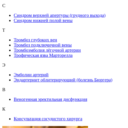
С
Синдром верхней апертуры (грудного выхода)
Синдром нижней полой вены
Т
Тромбоз глубоких вен
Тромбоз подключичной вены
Тромбоэмболия лёгочной артерии
Трофическая язва Марторелла
Э
Эмболии артерий
Эндартериит облитерирующий (болезнь Бюргера)
В
Веногенная эректильная дисфункция
К
Консультация сосудистого хирурга