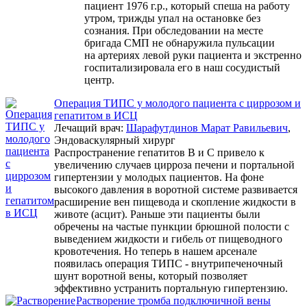
пациент 1976 г.р., который спеша на работу
утром, трижды упал на остановке без
сознания. При обследовании на месте
бригада СМП не обнаружила пульсации
на артериях левой руки пациента и экстренно
госпитализировала его в наш сосудистый
центр.
Операция ТИПС у молодого пациента с циррозом и
гепатитом в ИСЦ
Лечащий врач:
Шарафутдинов Марат Равильевич
,
Эндоваскулярный хирург
Распространение гепатитов В и С привело к
увеличению случаев цирроза печени и портальной
гипертензии у молодых пациентов. На фоне
высокого давления в воротной системе развивается
расширение вен пищевода и скопление жидкости в
животе (асцит). Раньше эти пациенты были
обречены на частые пункции брюшной полости с
выведением жидкости и гибель от пищеводного
кровотечения. Но теперь в нашем арсенале
появилась операция ТИПС - внутрипеченочный
шунт воротной вены, который позволяет
эффективно устранить портальную гипертензию.
Растворение тромба подключичной вены