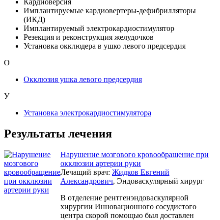
Кардиоверсия
Имплантируемые кардиовертеры-дефибрилляторы
(ИКД)
Имплантируемый электрокардиостимулятор
Резекция и реконструкция желудочков
Установка окклюдера в ушко левого предсердия
О
Окклюзия ушка левого предсердия
У
Установка электрокардиостимулятора
Результаты лечения
Нарушение мозгового кровообращение при
окклюзии артерии руки
Лечащий врач:
Жидков Евгений
Александрович
, Эндоваскулярный хирург
В отделение рентгенэндоваскулярной
хирургии Инновационного сосудистого
центра скорой помощью был доставлен