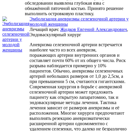
обследовании выявлена глубокая язва с
обнажённой пяточной костью. Принято решение
выполнить островковую пластику.
Эмболизация аневризмы селезеночной артерии у
молодой женщины
Лечащий врач:
Жидков Евгений Александрович
,
Эндоваскулярный хирург
Аневризма селезеночной артерии встречается
наиболее часто из всех аневризм,
поражающих артерии внутренних органов и
составляет почти 60% от их общего числа. Риск
разрыва наблюдается примерно у 10%
пациентов. Обычно, аневризмы селезеночных
артерий небольших размеров от 1,0 до 2,5см, а
при превышении 5 см, считаются гигантскими.
Современная хирургия в борьбе с аневризмой
селезеночной артерии может предложить
пациенту как открытую лапаратомию, так и
эндоваскулярные методы лечения. Тактика
лечения зависит от размеров аневризмы и её
расположения. Многие хирурги предпочитают
выполнять резекцию аневризматически
расширенной артерии одномоментно с
удалением селезенки, что далеко не безразлично