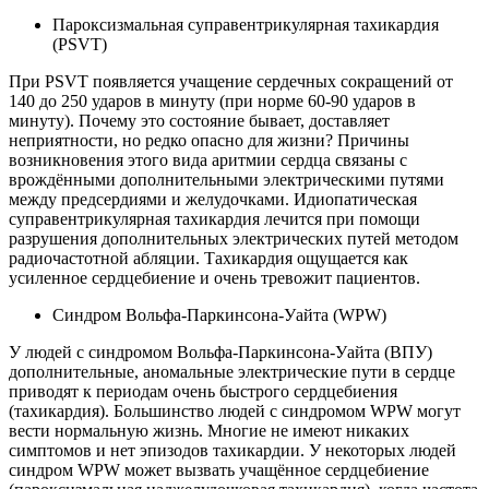
Пароксизмальная суправентрикулярная тахикардия
(PSVT)
При PSVT появляется учащение сердечных сокращений от
140 до 250 ударов в минуту (при норме 60-90 ударов в
минуту). Почему это состояние бывает, доставляет
неприятности, но редко опасно для жизни? Причины
возникновения этого вида аритмии сердца связаны с
врождёнными дополнительными электрическими путями
между предсердиями и желудочками. Идиопатическая
суправентрикулярная тахикардия лечится при помощи
разрушения дополнительных электрических путей методом
радиочастотной абляции. Тахикардия ощущается как
усиленное сердцебиение и очень тревожит пациентов.
Синдром Вольфа-Паркинсона-Уайта (WPW)
У людей с синдромом Вольфа-Паркинсона-Уайта (ВПУ)
дополнительные, аномальные электрические пути в сердце
приводят к периодам очень быстрого сердцебиения
(тахикардия). Большинство людей с синдромом WPW могут
вести нормальную жизнь. Многие не имеют никаких
симптомов и нет эпизодов тахикардии. У некоторых людей
синдром WPW может вызвать учащённое сердцебиение