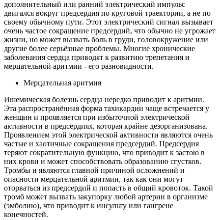
дополнительный или ранний электрический импульс
двигался вокруг предсердия по круговой траектории, а не по
своему обычному пути. Этот электрический сигнал вызывает
очень частое сокращение предсердий, что обычно не угрожает
жизни, но может вызвать боль в груди, головокружение или
другие более серьёзные проблемы. Многие хронические
заболевания сердца приводят к развитию трепетания и
мерцательной аритмии - его разновидности.
Мерцательная аритмия
Ишемическая болезнь сердца нередко приводит к аритмии.
Эта распространённая форма тахикардии чаще встречается у
женщин и проявляется при избыточной электрической
активности в предсердиях, которая крайне дезорганизована.
Проявлением этой электрической активности являются очень
частые и хаотичные сокращения предсердий. Предсердия
теряют сократительную функцию, что приводит к застою в
них крови и может способствовать образованию сгустков.
Тромбы и являются главной причиной осложнений и
опасности мерцательной аритмии, так как они могут
оторваться из предсердий и попасть в общий кровоток. Такой
тромб может вызвать закупорку любой артерии в организме
(эмболию), что приводит к инсульту или гангрене
конечностей.