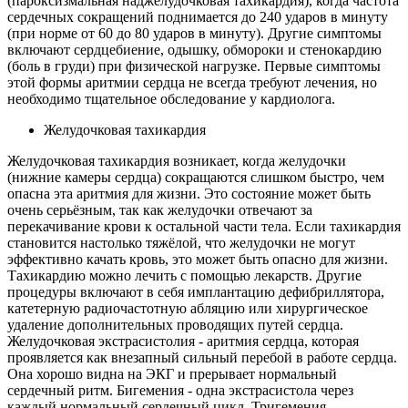
(пароксизмальная наджелудочковая тахикардия), когда частота
сердечных сокращений поднимается до 240 ударов в минуту
(при норме от 60 до 80 ударов в минуту). Другие симптомы
включают сердцебиение, одышку, обмороки и стенокардию
(боль в груди) при физической нагрузке. Первые симптомы
этой формы аритмии сердца не всегда требуют лечения, но
необходимо тщательное обследование у кардиолога.
Желудочковая тахикардия
Желудочковая тахикардия возникает, когда желудочки
(нижние камеры сердца) сокращаются слишком быстро, чем
опасна эта аритмия для жизни. Это состояние может быть
очень серьёзным, так как желудочки отвечают за
перекачивание крови к остальной части тела. Если тахикардия
становится настолько тяжёлой, что желудочки не могут
эффективно качать кровь, это может быть опасно для жизни.
Тахикардию можно лечить с помощью лекарств. Другие
процедуры включают в себя имплантацию дефибриллятора,
катетерную радиочастотную абляцию или хирургическое
удаление дополнительных проводящих путей сердца.
Желудочковая экстрасистолия - аритмия сердца, которая
проявляется как внезапный сильный перебой в работе сердца.
Она хорошо видна на ЭКГ и прерывает нормальный
сердечный ритм. Бигемения - одна экстрасистола через
каждый нормальный сердечный цикл. Тригемения -