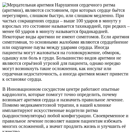
Нарушения сердечного ритма
(аритмии), являются состоянием, при которых сердце бьётся
нерегулярно, слишком быстро, или слишком медленно. При
частых сокращениях сердца – выше 100 ударов в минуту у
взрослых это состояние называется тахикардией, при редких –
менее 60 ударов в минуту называется брадикардией.
Некоторые виды аритмии не имеют симптомов. Если аритмия
симптомная, то основными жалобами являются сердцебиение
или ощущение паузы между ударами сердца. Иногда
пациенты могут жаловаться на головокружение, обморок,
одышку или боль в груди. Большинство видов аритмии не
являются серьёзной угрозой для пациента, однако нередко
могут возникнуть такие осложнения, как инсульт или
сердечная недостаточность, а иногда аритмия может привести
к остановке сердца.
В Инновационном сосудистом центре работают опытные
кардиологи, которые помогут точно определить, почему
возникает аритмия сердца и назначить правильное лечение.
Помимо медикаментозной терапии, в нашей клинике
имплантируют искусственные водители ритма
(кардиостимуляторы) любой конфигурации. Своевременное и
правильное лечение позволяет нашим пациентам избежать
многих осложнений, а значит продлить жизнь и улучшить её
качество.