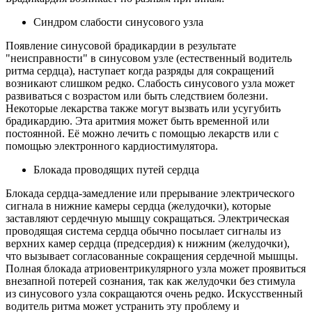
Синдром слабости синусового узла
Появление синусовой брадикардии в результате
"неисправности" в синусовом узле (естественный водитель
ритма сердца), наступает когда разряды для сокращений
возникают слишком редко. Слабость синусового узла может
развиваться с возрастом или быть следствием болезни.
Некоторые лекарства также могут вызвать или усугубить
брадикардию. Эта аритмия может быть временной или
постоянной. Её можно лечить с помощью лекарств или с
помощью электронного кардиостимулятора.
Блокада проводящих путей сердца
Блокада сердца-замедление или прерывание электрического
сигнала в нижние камеры сердца (желудочки), которые
заставляют сердечную мышцу сокращаться. Электрическая
проводящая система сердца обычно посылает сигналы из
верхних камер сердца (предсердия) к нижним (желудочки),
что вызывает согласованные сокращения сердечной мышцы.
Полная блокада атриовентрикулярного узла может проявиться
внезапной потерей сознания, так как желудочки без стимула
из синусового узла сокращаются очень редко. Искусственный
водитель ритма может устранить эту проблему и