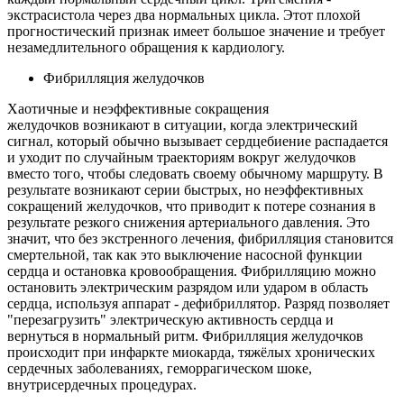
экстрасистола через два нормальных цикла. Этот плохой
прогностический признак имеет большое значение и требует
незамедлительного обращения к кардиологу.
Фибрилляция желудочков
Хаотичные и неэффективные сокращения
желудочков возникают в ситуации, когда электрический
сигнал, который обычно вызывает сердцебиение распадается
и уходит по случайным траекториям вокруг желудочков
вместо того, чтобы следовать своему обычному маршруту. В
результате возникают серии быстрых, но неэффективных
сокращений желудочков, что приводит к потере сознания в
результате резкого снижения артериального давления. Это
значит, что без экстренного лечения, фибрилляция становится
смертельной, так как это выключение насосной функции
сердца и остановка кровообращения. Фибрилляцию можно
остановить электрическим разрядом или ударом в область
сердца, используя аппарат - дефибриллятор. Разряд позволяет
"перезагрузить" электрическую активность сердца и
вернуться в нормальный ритм. Фибрилляция желудочков
происходит при инфаркте миокарда, тяжёлых хронических
сердечных заболеваниях, геморрагическом шоке,
внутрисердечных процедурах.