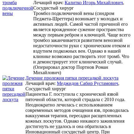
Лечащий врач:
Калитко Игорь Михайлович
,
Сосудистый хирург
Тромбоз подключичной вены (синдром
Педжета-Шреттера) возникает у молодых и
активных людей. Самой частой причиной его
является врожденное сужение пространства
между первым ребром и ключицей. Чаще всего
тромбоз заканчивается развитием венозной
недостаточности руки с хроническим отеком и
вздутием подкожных вен. Однако в нашей
клинике возможно растворить этот тромб. Что
и демонстрирует этот клинический случай.
(Оперировал доктор Портнов Роман
Михайлович)
Лечение пролежня пятки пересадкой лоскута
Лечащий врач:
Меджидов Сабир Рустамович
,
Сосудистый хирург
Пациентка Г. поступила с хронической язвой
пяточной области, которой страдала с 2010 года.
Неоднократно лечилась с использованием
современных методов очищения язв, проводилась
ваккуумная терапия, пересадки расщепленных
кожных лоскутов. Однако никакого заживления
достигнуть не удалось и она обратилась в
Инновационный сосудистый центр. При